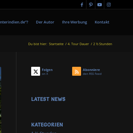
nterindien.de“?
Der Autor
Ihre Werbung
Kontakt
Du bist hier:
Startseite
/
4. Tour Dauer
/
2 ½ Stunden
Folgen
Abonniere
on X
den RSS Feed
LATEST NEWS
KATEGORIEN