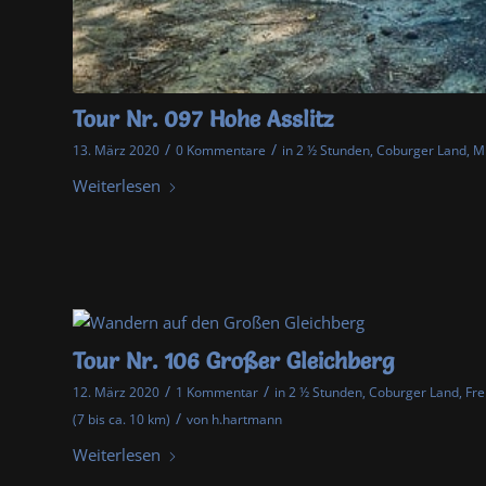
Tour Nr. 097 Hohe Asslitz
/
/
13. März 2020
0 Kommentare
in
2 ½ Stunden
,
Coburger Land
,
Mi
Weiterlesen
Tour Nr. 106 Großer Gleichberg
/
/
12. März 2020
1 Kommentar
in
2 ½ Stunden
,
Coburger Land
,
Fre
/
(7 bis ca. 10 km)
von
h.hartmann
Weiterlesen