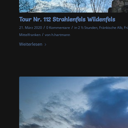
Tour Nr. 112 Strahlenfels Wildenfels
/
/
21. März 2020
0 Kommentare
in
2 ½ Stunden
,
Fränkische Alb
,
Fr
/
Mittelfranken
von
h.hartmann
Weiterlesen