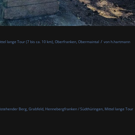
/
ttel lange Tour (7 bis ca. 10 km)
,
Oberfranken
,
Obermaintal
von
h.hartmann
istehender Berg
,
Grabfeld
,
Hennebergfranken / Südthüringen
,
Mittel lange Tour