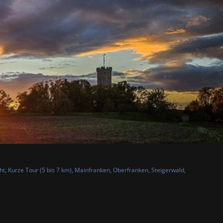
ht
,
Kurze Tour (5 bis 7 km)
,
Mainfranken
,
Oberfranken
,
Steigerwald
,