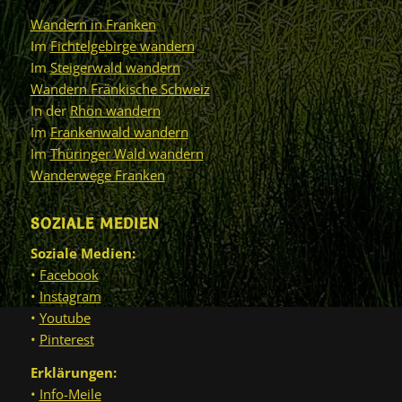
Wandern in Franken
Im
Fichtelgebirge wandern
Im
Steigerwald wandern
Wandern Fränkische Schweiz
In der
Rhön wandern
Im
Frankenwald wandern
Im
Thüringer Wald wandern
Wanderwege Franken
SOZIALE MEDIEN
Soziale Medien:
•
Facebook
•
Instagram
•
Youtube
•
Pinterest
Erklärungen:
•
Info-Meile