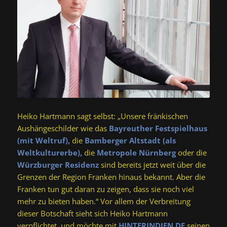
Heiko Hartmann sagt selbst: „Unsere fränkischen
Aushängeschilder wie das
Bayreuther Festspielhaus
(mit Weltruf),
die
Bamberger Altstadt (als
Weltkulturerbe),
die
Metropole Nürnberg
oder die
Würzburger Residenz
sind bereits jetzt weit über die
Grenzen der Region Franken hinaus bekannt. Aber die
Franken tun gut daran zu zeigen, dass sie noch viel
mehr zu bieten haben.“ Vor allem der Verbreitung
dieser Botschaft sieht sich Heiko Hartmann
verpflichtet, und möchte mit
HINTERINDIEN.DE
seinen