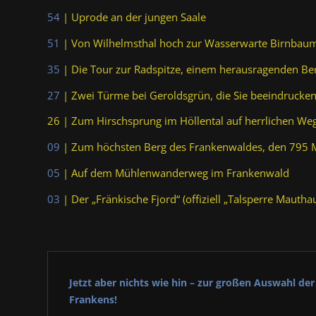
54
| Uprode an der jungen Saale
51
| Von Wilhelmsthal hoch zur Wasserwarte Birnbau
35
| Die Tour zur Radspitze, einem herausragenden Be
27
| Zwei Türme bei Geroldsgrün, die Sie beeindrucke
26 | Zum Hirschsprung im Höllental auf herrlichen We
09
| Zum höchsten Berg des Frankenwaldes, den 795 
05
| Auf dem Mühlenwanderweg im Frankenwald
03
| Der „Fränkische Fjord“ (offiziell „Talsperre Mautha
Jetzt aber nichts wie hin – zur großen Auswahl d
Frankens!