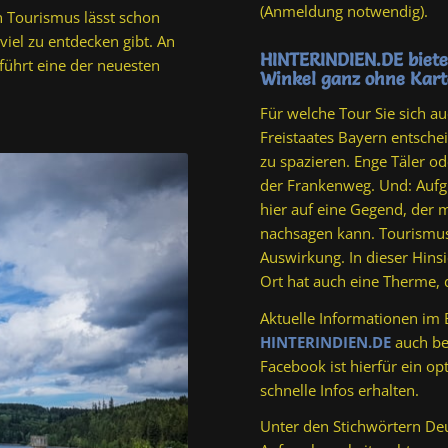
(Anmeldung notwendig).
n Tourismus lässt schon
viel zu entdecken gibt. An
HINTERINDIEN.DE biete
ührt eine der neuesten
Winkel ganz ohne Kart
Für welche Tour Sie sich 
Freistaates Bayern entschei
zu spazieren. Enge Täler o
der Frankenweg. Und: Aufg
hier auf eine Gegend, der 
nachsagen kann. Tourismus 
Auswirkung. In dieser Hins
Ort hat auch eine Therme, 
Aktuelle Informationen im
HINTERINDIEN.DE
auch be
Facebook ist hierfür ein o
schnelle Infos erhalten.
Unter den Stichwörtern Deu