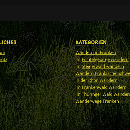
LICHES
KATEGORIEN
sum
Wandern in Franken
hutz
Im
Fichtelgebirge wandern
Im
Steigerwald wandern
Wandern Fränkische Schwe
In der
Rhön wandern
Im
Frankenwald wandern
Im
Thüringer Wald wander
Wanderwege Franken