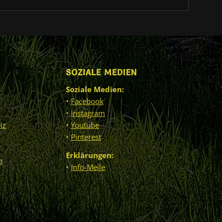
SOZIALE MEDIEN
Soziale Medien:
•
Facebook
•
Instagram
iz
•
Youtube
•
Pinterest
Erklärungen:
n
•
Info-Meile