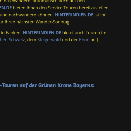
m das Wandern, automatisch auch auf den
EN.DE
bieten Ihnen den Service Touren bereitzustellen,
en und nachwandern können.
HINTERINDIEN.DE
ist Ihr
für Ihren nächsten Wander-Sonntag.
 in Fanken:
HINTERINDIEN.DE
bietet auch Touren im
chen Schweiz
, dem
Steigerwald
und der
Rhön
an.)
-Touren auf der Grünen Krone Bayerns: