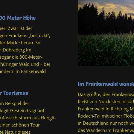
800 Meter Höhe
r: Zwar ist der
en Frankens „bestückt“,
ter-Marke heran. So
n Döbraberg im
sogar die 800-Meter-
 Thüringer Wald und – bei
 Wandern im Fankenwald
Im Frankenwald wande
r Tourismus
Das größte, den Frankenwal
fließt von Nordosten in süd
m Beispiel der
Frankenwald in Richtung M
ogit-Gestein trägt auf
Rodach-Tal mit seiner Flößer
) Aussichtsturm aus Eklogit-
in Deutschland nur noch we
einen schönen Tour
das Wandern im Frankenwal
te Natur dieses