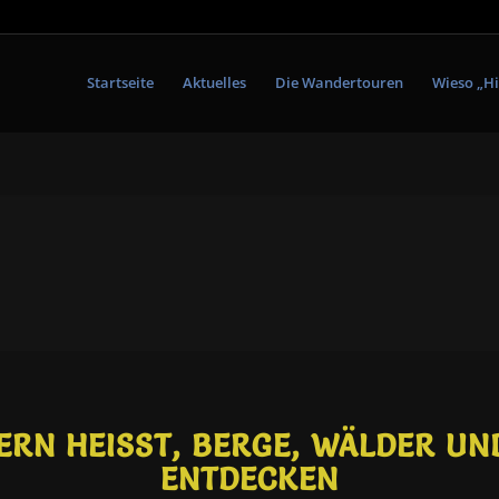
Startseite
Aktuelles
Die Wandertouren
Wieso „Hi
N HEISST, BERGE, WÄLDER UND 
NTDECKEN