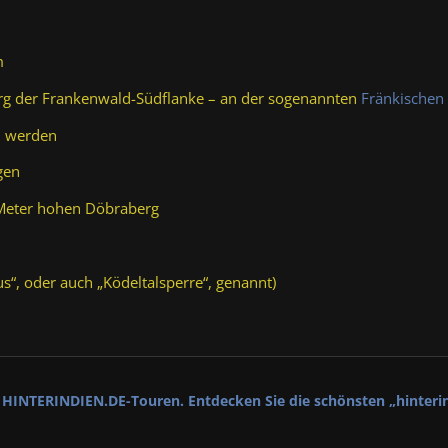
m
rg der Frankenwald-Südflanke – an der sogenannten
Fränkischen 
n werden
gen
Meter hohen Döbraberg
us“, oder auch „Ködeltalsperre“, genannt)
er HINTERINDIEN.DE-Touren. Entdecken Sie die schönsten „hinteri