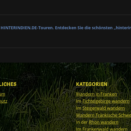
er HINTERINDIEN.DE-Touren. Entdecken Sie die schönsten „hinteri
LICHES
KATEGORIEN
sum
Wandern in Franken
hutz
Im
Fichtelgebirge wandern
Im
Steigerwald wandern
Wandern Fränkische Schwe
In der
Rhön wandern
Im
Frankenwald wandern