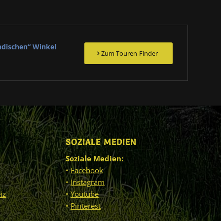
ndischen“ Winkel
Zum Touren-Finder
SOZIALE MEDIEN
Soziale Medien:
•
Facebook
•
Instagram
iz
•
Youtube
•
Pinterest