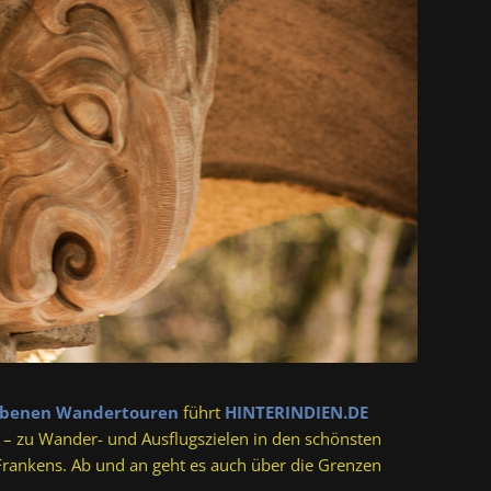
iebenen Wandertouren
führt
HINTERINDIEN.DE
 – zu Wander- und Ausflugszielen in den schönsten
Frankens. Ab und an geht es auch über die Grenzen