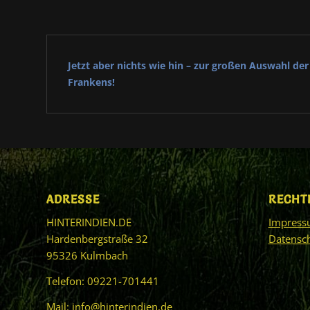
Jetzt aber nichts wie hin – zur großen Auswahl d
Frankens!
ADRESSE
RECHT
HINTERINDIEN.DE
Impres
Hardenbergstraße 32
Datensc
95326 Kulmbach
Telefon: 09221-701441
Mail:
info@hinterindien.de