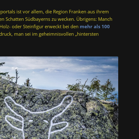
portals ist vor allem, die Region Franken aus ihrem
en Schatten Südbayerns zu wecken. Übrigens: Manch
olz- oder Steinfigur erweckt bei den
mehr als 100
ndruck, man sei im geheimnisvollen „hintersten