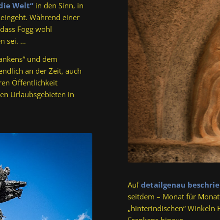
die Welt“
in den Sinn, in
 eingeht. Während einer
 dass Fogg wohl
n sei. …
Frankens“ und dem
 endlich an der Zeit, auch
ren Öffentlichkeit
hen Urlaubsgebieten in
Auf
detailgenau beschr
seitdem – Monat für Monat
„hinterindischen“ Winkeln 
Frankens hinaus.