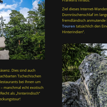
Ziel dieses Internet-Wander
Dornröschenschlaf im lang
fremdländisch anmutende H
Touren
tatsächlich den Ei
Hinterindien“.
räsenz. Dies sind auch
nachbarten Tschechischen
Restaurants bei Ihnen um
n – manchmal echt exotisch
echt als „hinterindisch“
eckungstour!