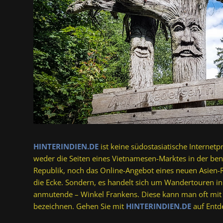
HINTERINDIEN.DE
ist keine südostasiatische Internetp
weder die Seiten eines Vietnamesen-Marktes in der be
Republik, noch das Online-Angebot eines neuen Asien-
die Ecke. Sondern, es handelt sich um Wandertouren i
anmutende – Winkel Frankens. Diese kann man oft mit R
bezeichnen. Gehen Sie mit
HINTERINDIEN.DE
auf Entd