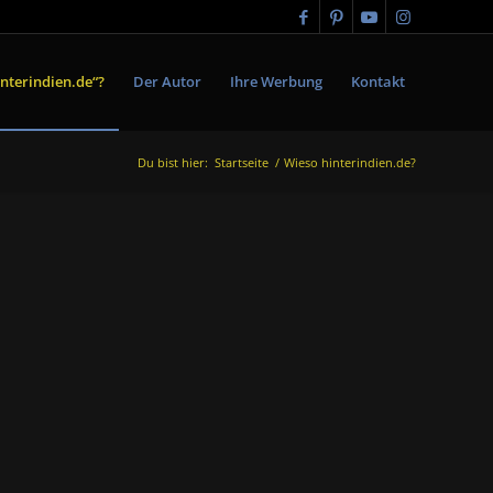
nterindien.de“?
Der Autor
Ihre Werbung
Kontakt
Du bist hier:
Startseite
/
Wieso hinterindien.de?