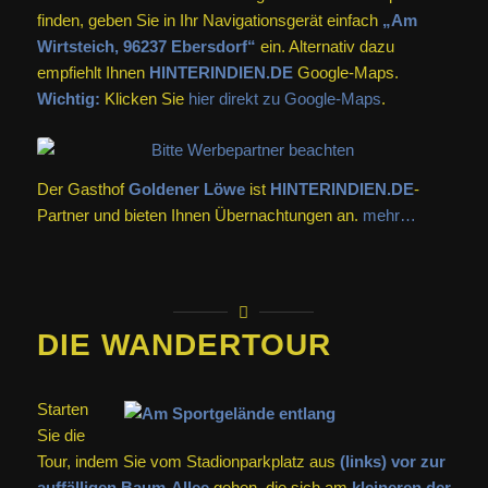
finden, geben Sie in Ihr Navigationsgerät einfach
„Am
Wirtsteich, 96237 Ebersdorf“
ein. Alternativ dazu
empfiehlt Ihnen
HINTERINDIEN.DE
Google-Maps.
Wichtig:
Klicken Sie
hier direkt zu Google-Maps
.
Der Gasthof
Goldener Löwe
ist
HINTERINDIEN.DE
-
Partner und bieten Ihnen Übernachtungen an.
mehr…
DIE WANDERTOUR
Starten
Sie die
Tour, indem Sie vom Stadionparkplatz aus
(links) vor zur
auffälligen Baum-Allee
gehen, die sich am
kleineren der