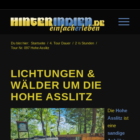
Du bist hier:
Startseite
/
4. Tour Dauer
/
2 ½ Stunden
/
Tour Nr. 097 Hohe Asslitz
LICHTUNGEN &
WÄLDER UM DIE
HOHE ASSLITZ
Die
Hohe
Asslitz
ist
eine
sandige