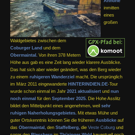
Anhöhe
inmitten
eines
großen
Waldgebietes zwischen dem
Coburger Land
und dem
Obermaintal.
Von ihren 378 Metern
Höhe aus gab es eine Zeit lang wieder klarere Ausblicke.
Das hat sich aber wieder geändert, was den Berg wieder
zu einem
ruhigeren Wanderziel
macht. Die ursprünglich
im März 2011 eingewanderte
HINTERINDIEN.DE
-Tour
wurde schon einmal im Jahr
2021 aktualisiert
und
nun
noch einmal
für den
September 2025.
Die Hohe Asslitz
bildet den Mittelpunkt eines angenehmen, weil
sehr
ruhigen Naherholungsgebietes.
Mit etwas Mühe und
guter Ortskenntnis können Sie die früheren
Ausblicke
auf
das
Obermaintal,
den
Staffelberg
,
die
Veste Coburg
und
sogar den
Blessberg
im
Thüringer Wald
keventuell noch