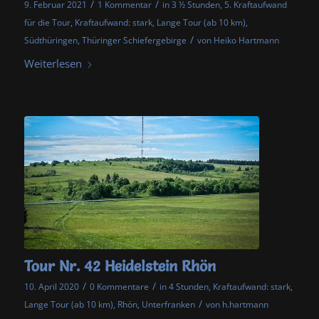
/
/
9. Februar 2021
1 Kommentar
in
3 ½ Stunden
,
5. Kraftaufwand
für die Tour
,
Kraftaufwand: stark
,
Lange Tour (ab 10 km)
,
/
Südthüringen
,
Thüringer Schiefergebirge
von
Heiko Hartmann
Weiterlesen
Tour Nr. 42 Heidelstein Rhön
/
/
10. April 2020
0 Kommentare
in
4 Stunden
,
Kraftaufwand: stark
,
/
Lange Tour (ab 10 km)
,
Rhön
,
Unterfranken
von
h.hartmann