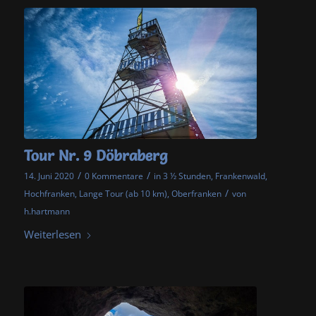
Tour Nr. 9 Döbraberg
/
/
14. Juni 2020
0 Kommentare
in
3 ½ Stunden
,
Frankenwald
,
/
Hochfranken
,
Lange Tour (ab 10 km)
,
Oberfranken
von
h.hartmann
Weiterlesen