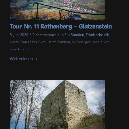
Tour Nr. 11 Rothenberg – Glatzenstein
/
/
5. Juni 2020
0 Kommentare
in
3 ½ Stunden
,
Fränkische Alb
,
/
Kurze Tour (5 bis 7 km)
,
Mittelfranken
,
Nürnberger Land
von
h.hartmann
Weiterlesen