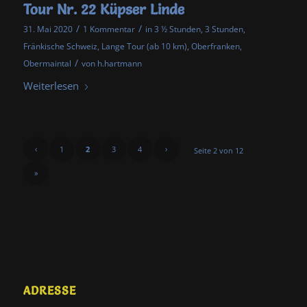
Tour Nr. 22 Küpser Linde
/
/
31. Mai 2020
1 Kommentar
in
3 ½ Stunden
,
3 Stunden
,
Fränkische Schweiz
,
Lange Tour (ab 10 km)
,
Oberfranken
,
/
Obermaintal
von
h.hartmann
Weiterlesen
‹
1
2
3
4
›
Seite 2 von 12
»
ADRESSE