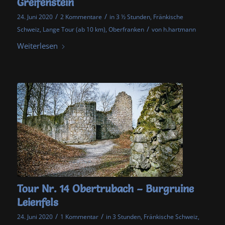
Greifenstein
/
/
24. Juni 2020
2 Kommentare
in
3 ½ Stunden
,
Fränkische
/
Schweiz
,
Lange Tour (ab 10 km)
,
Oberfranken
von
h.hartmann
Weiterlesen
Tour Nr. 14 Obertrubach – Burgruine
Leienfels
/
/
24. Juni 2020
1 Kommentar
in
3 Stunden
,
Fränkische Schweiz
,