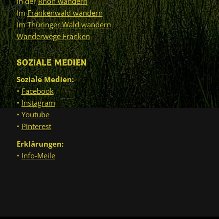
In der
Rhön wandern
Im
Frankenwald wandern
Im
Thüringer Wald wandern
Wanderwege Franken
SOZIALE MEDIEN
Soziale Medien:
•
Facebook
•
Instagram
•
Youtube
•
Pinterest
Erklärungen:
•
Info-Meile