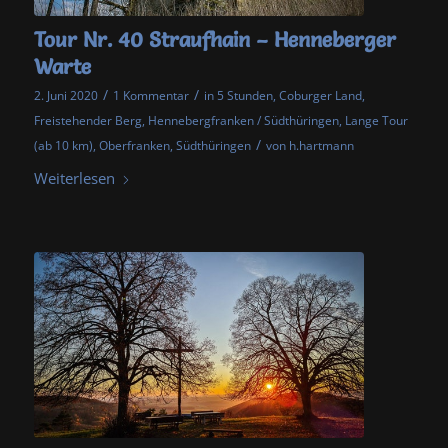
Tour Nr. 40 Straufhain – Henneberger
Warte
/
/
2. Juni 2020
1 Kommentar
in
5 Stunden
,
Coburger Land
,
Freistehender Berg
,
Hennebergfranken / Südthüringen
,
Lange Tour
/
(ab 10 km)
,
Oberfranken
,
Südthüringen
von
h.hartmann
Weiterlesen