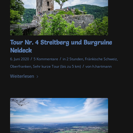
Tour Nr. 4 Streitberg und Burgruine
Neideck
/
/
6. Juni 2020
5 Kommentare
in
2 Stunden
,
Fränkische Schweiz
,
/
Oberfranken
,
Sehr kurze Tour (bis zu 5 km)
von
h.hartmann
Weiterlesen