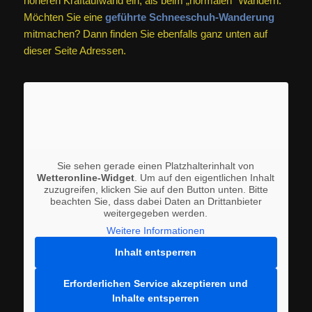
höheren Kraftaufwand ein, als beim „normalen“ Wandern.
Möchten Sie eine
geführte Schneeschuh-Wanderung
mitmachen? Dann finden Sie ebenfalls ganz unten auf
dieser Seite Adressen.
Sie sehen gerade einen Platzhalterinhalt von
Wetteronline-Widget
. Um auf den eigentlichen Inhalt
zuzugreifen, klicken Sie auf den Button unten. Bitte
beachten Sie, dass dabei Daten an Drittanbieter
weitergegeben werden.
Weitere Informationen
Inhalt entsperren
Erforderlichen Service akzeptieren und
Inhalte entsperren