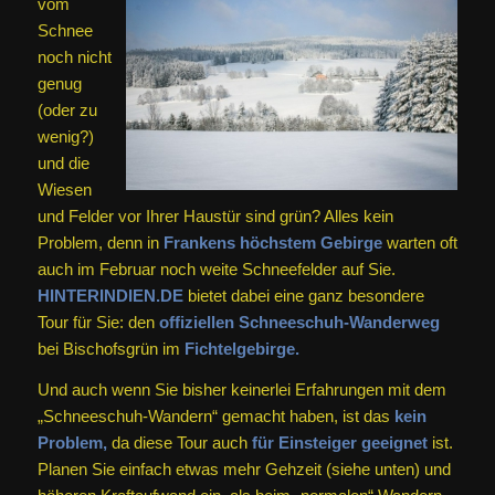
vom
Schnee
noch nicht
genug
(oder zu
wenig?)
und die
Wiesen
und Felder vor Ihrer Haustür sind grün? Alles kein
Problem, denn in
Frankens höchstem Gebirge
warten oft
auch im Februar noch weite Schneefelder auf Sie.
HINTERINDIEN.DE
bietet dabei eine ganz besondere
Tour für Sie: den
offiziellen Schneeschuh-Wanderweg
bei Bischofsgrün im
Fichtelgebirge
.
Und auch wenn Sie bisher keinerlei Erfahrungen mit dem
„Schneeschuh-Wandern“ gemacht haben, ist das
kein
Problem,
da diese Tour auch
für Einsteiger geeignet
ist.
Planen Sie einfach etwas mehr Gehzeit (siehe unten) und