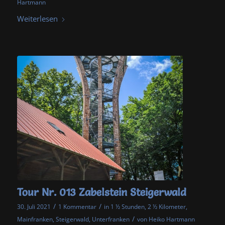
Hartmann
Weiterlesen
Tour Nr. 013 Zabelstein Steigerwald
/
/
30. Juli 2021
1 Kommentar
in
1 ½ Stunden
,
2 ½ Kilometer
,
/
Mainfranken
,
Steigerwald
,
Unterfranken
von
Heiko Hartmann