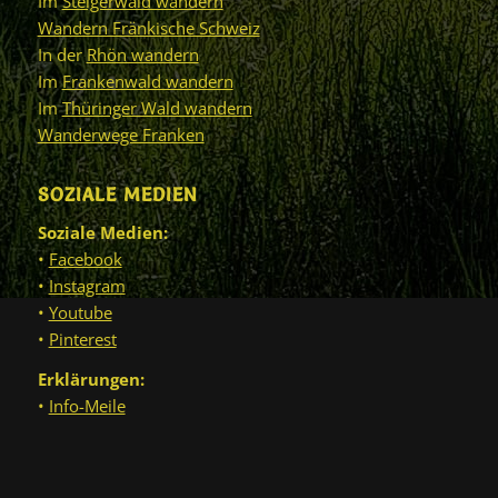
Im
Steigerwald wandern
Wandern Fränkische Schweiz
In der
Rhön wandern
Im
Frankenwald wandern
Im
Thüringer Wald wandern
Wanderwege Franken
SOZIALE MEDIEN
Soziale Medien:
•
Facebook
•
Instagram
•
Youtube
•
Pinterest
Erklärungen:
•
Info-Meile