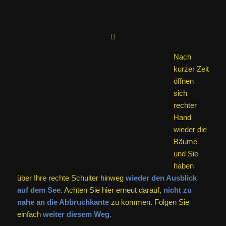
öffnen
sich rechter Hand wieder die Bäume – und Sie haben über
Ihre rechte Schulter hinweg
wieder den Ausblick auf
dem See.
Achten Sie hier erneut darauf,
nicht zu nahe an
die Abbruchkante
zu kommen. Folgen Sie einfach
weiter
diesem Weg.
Ähnlich
wie der
„
Fränkische Fjord
“ oder auch der „
Thüringer Fjord
“ hat
auch dieser See
eine Art „Fjord-Charakter“.
Nach einer
Weile führt der Weg dann wieder von Bäumen begleitet an
die
Schiefer-Wand,
vor der Sie
vorhin abgebogen sind
(Bild). Das heißt, Sie sehen wieder den schmäleren Weg,
der von unten herauf geführt hat. Gehen Sie
jetzt jedoch
hier geradeaus
auf „Ihrem“ breiteren Weg weiter, der von