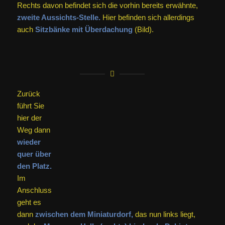
Daran
gehen Sie wieder vorbei und Sie folgen dann wieder dem
sanft ansteigenden,
geschotterten Weg nach oben
bis
zum
oberen Teil des Schieferparks.
Oben
angekommen,
biegen Sie vor dem langen,
weißen