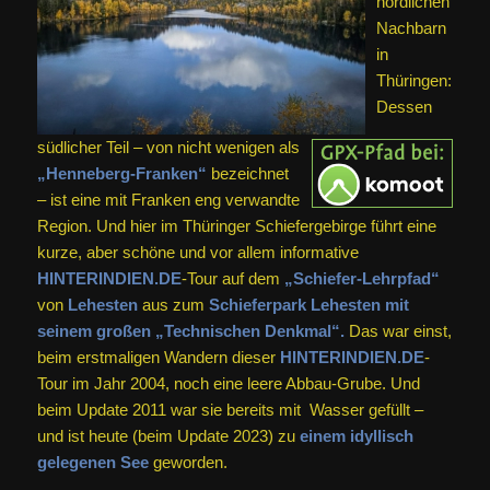
nördlichen
Nachbarn
in
Thüringen:
Dessen
südlicher Teil – von nicht wenigen als
„Henneberg-Franken“
bezeichnet
– ist eine mit Franken eng verwandte
Region. Und hier im Thüringer Schiefergebirge führt eine
kurze, aber schöne und vor allem informative
HINTERINDIEN.DE
-Tour auf dem
„Schiefer-Lehrpfad“
von
Lehesten
aus zum
Schieferpark Lehesten mit
seinem großen „Technischen Denkmal“.
Das war einst,
beim erstmaligen Wandern dieser
HINTERINDIEN.DE
-
Tour im Jahr 2004, noch eine leere Abbau-Grube. Und
beim Update 2011 war sie bereits mit Wasser gefüllt –
und ist heute (beim Update 2023) zu
einem idyllisch
gelegenen See
geworden.