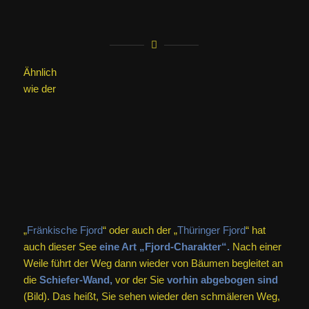
nun an
sanft aber stetig bergan
führt.
Oben
angekommen,
erreichen Sie wieder die Gebäude des
Schieferparks. Es geht dabei an einer
Schranke vorbei.
Rechts davon befindet sich die vorhin bereits erwähnte,
zweite Aussichts-Stelle.
Hier befinden sich allerdings
auch
Sitzbänke mit Überdachung
(Bild).
Zurück
führt Sie