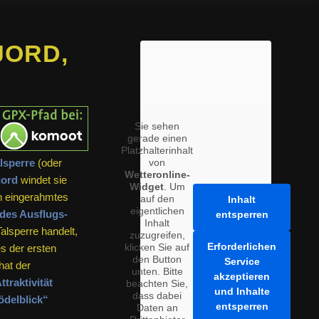
JORD,
Sie sehen
gerade einen
Platzhalterinhalt
lsperre
(oder
von
Wetteronline-
jord
windet sie
Widget
. Um
n eingerahmtes
auf den
Inhalt
eigentlichen
des Ausflugs-
entsperren
Inhalt
lsperre handelt,
zuzugreifen,
Erforderlichen
klicken Sie auf
s der ersten
den Button
Service
 hat der
unten. Bitte
akzeptieren
ttraktivität
beachten Sie,
und Inhalte
dass dabei
delblick“
entsperren
Daten an