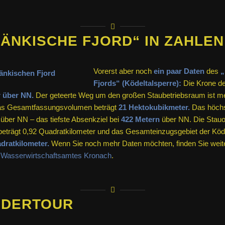
RÄNKISCHE FJORD“ IN ZAHLEN
Vorerst aber noch
ein paar Daten
des
„
Fjords“ (Ködeltalsperre):
Die Krone de
 über NN.
Der geteerte Weg um den großen Staubetriebsraum ist m
as Gesamtfassungsvolumen beträgt
21 Hektokubikmeter.
Das höchst
über NN – das tiefste Absenkziel bei
422 Metern
über NN. Die Stauo
beträgt 0,92 Quadratkilometer und das Gesamteinzugsgebiet der Köde
dratkilometer.
Wenn Sie noch mehr Daten möchten, finden Sie weite
s
Wasserwirtschaftsamtes Kronach
.
NDERTOUR