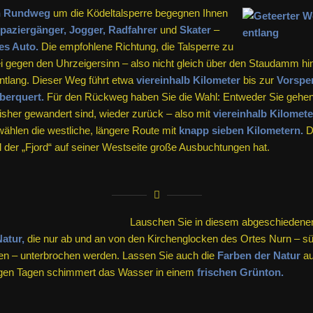
n Rundweg
um die Ködeltalsperre begegnen Ihnen
paziergänger, Jogger, Radfahrer
und
Skater
–
es Auto.
Die empfohlene Richtung, die Talsperre zu
i gegen den Uhrzeigersinn – also nicht gleich über den Staudamm hi
entlang. Dieser Weg führt etwa
viereinhalb Kilometer
bis zur
Vorsper
berquert.
Für den Rückweg haben Sie die Wahl: Entweder Sie gehen 
bisher gewandert sind, wieder zurück – also mit
viereinhalb Kilomete
ählen die westliche, längere Route mit
knapp sieben Kilometern.
Di
il der „Fjord“ auf seiner Westseite große Ausbuchtungen hat.
Lauschen Sie in diesem abgeschiedenen
atur,
die nur ab und an von den Kirchenglocken des Ortes Nurn – s
en – unterbrochen werden. Lassen Sie auch die
Farben der Natur
au
igen Tagen schimmert das Wasser in einem
frischen Grünton.