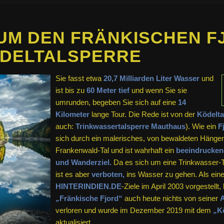
UM DEN FRÄNKISCHEN F
ÖDELTALSPERRE
Sie fasst etwa
20,7 Milliarden Liter Wasser
und
ist bis zu
60 Meter tief
und wenn Sie sie
umrunden, begeben Sie sich auf eine
14
Kilometer
lange Tour. Die Rede ist von der
Ködelta
auch:
Trinkwassertalsperre Mauthaus
). Wie ein
F
sich durch ein malerisches, von bewaldeten Hänge
Frankenwald-Tal und ist wahrhaft ein
beeindrucken
und Wanderziel.
Da es sich um eine Trinkwasser-Ta
ist es aber
verboten,
ins Wasser zu gehen. Als eine
HINTERINDIEN.DE
-Ziele im April 2003 vorgestellt,
„Fränkische Fjord“
auch heute nichts von seiner
A
verloren und wurde im Dezember 2019 mit dem
„Kö
aktualisiert.