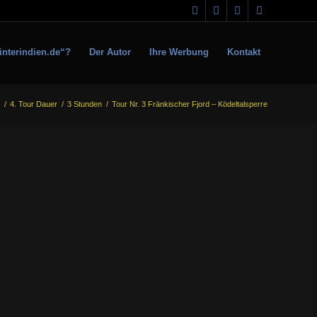
interindien.de“?
Der Autor
Ihre Werbung
Kontakt
/
4. Tour Dauer
/
3 Stunden
/
Tour Nr. 3 Fränkischer Fjord – Ködeltalsperre