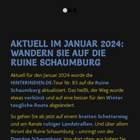
1
2
3
AKTUELL IM JANUAR 2024:
WANDERN SIE AUF DIE
RUINE SCHAUMBURG
Aktuell für den Januar 2024 wurde die
HINTERINDIEN.DE
-Tour Nr. 83 auf die
Ruine
Schaumburg
aktualisiert. Das heißt, der Weg wurde
etwas
verkürzt
und auf eine besser für den
Winter
taugliche Route
abgeändert.
So gehen Sie ab jetzt auf einem
breiten Schotterweg
und am Rande
ruhiger Landstraßen.
Und über allem
thront die Ruine Schaumburg – umringt von der
Domäne Schaumburg.
Von dort oben aus haben Sie