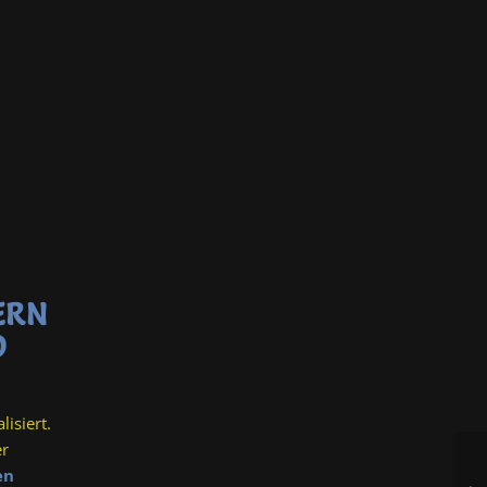
ERN
D
lisiert.
er
en