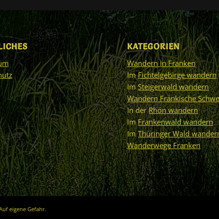
LICHES
KATEGORIEN
sum
Wandern in Franken
hutz
Im
Fichtelgebirge wandern
Im
Steigerwald wandern
Wandern Fränkische Schwe
In der
Rhön wandern
Im
Frankenwald wandern
Im
Thüringer Wald wander
Wanderwege Franken
Auf eigene Gefahr.