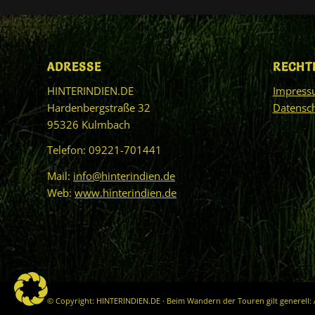
ADRESSE
RECHT
HINTERINDIEN.DE
Impres
Hardenbergstraße 32
Datensc
95326 Kulmbach
Telefon: 09221-701441
Mail:
info@hinterindien.de
Web:
www.hinterindien.de
© Copyright: HINTERINDIEN.DE · Beim Wandern der Touren gilt generell: