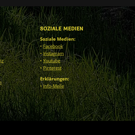
SOZIALE MEDIEN
Soziale Medien:
•
Facebook
•
Instagram
iz
•
Youtube
•
Pinterest
Erklärungen:
n
•
Info-Meile