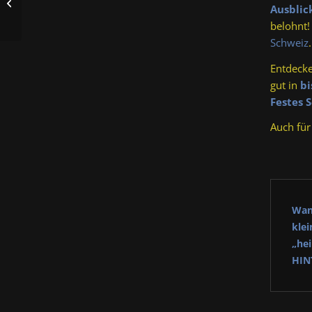
Filmtage 2024 mit
Ausblic
HINTERINDIEN.DE
belohnt!
Schweiz
.
Entdecke
gut in
bi
Festes 
Auch für
Wan
kle
„hei
HIN