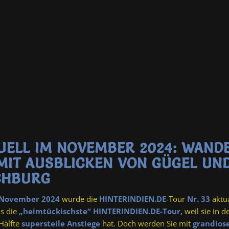
UELL IM NOVEMBER 2024: WAND
 MIT AUSBLICKEN VON GÜGEL UN
CHBURG
November 2024
wurde die
HINTERINDIEN.DE
-Tour
Nr. 33
aktua
als die
„heimtückischste“ HINTERINDIEN.DE-Tour,
weil sie in d
Hälfte
supersteile Anstiege
hat. Doch werden Sie mit
grandios