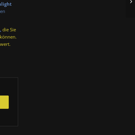
light
hen
,
die Sie
 können.
wert.