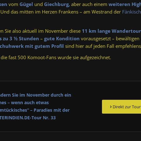
ken
vom
Gügel
und
Giechburg,
aber auch einem
weiteren High
 Und das mitten im Herzen Frankens – am Westrand der
Fänkisc
n Sie also aktuell im November diese
11 km lange Wandertour
s zu 3 ½ Stunden
–
gute Kondition
vorausgesetzt – bewältigen
Schuhwerk mit gutem Profil
sind hier auf jeden Fall empfehlens
 die fast 500 Komoot-Fans wurde sie aufgezeichnet.
dern Sie im November durch ein
ines – wenn auch etwas
Direkt zur Tour
mtückisches“ – Paradies mit der
TERINDIEN.DE-Tour Nr. 33