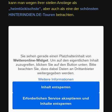
kann man wegen ihrer steilen Anstiege als
„heimtückischste“,
aber auch als eine der
schönsten
HINTERINDIEN.DE-Touren
betrachten.
Sie sehen gerade einen Platzhalterinhalt von
Wetteronline-Widget
. Um auf den eigentlichen Inhalt
zuzugreifen, klicken Sie auf den Button unten. Bitte
beachten Sie, dass dabei Daten an Drittanbieter
weitergegeben werden.
Weitere Informationen
Inhalt entsperren
Erforderlichen Service akzeptieren und
Inhalte entsperren