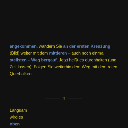
(Bild) weiter mit dem
mittleren
– auch noch einmal
steilsten – Weg bergauf.
Jetzt heißt es durchhalten (und
Zeit lassen)! Folgen Sie weiterhin dem Weg mit dem roten
Querbalken.
Langsam
wird es
oben
etwas flacher
und der Weg trifft auf einen
Querweg,
an
dem linker Hand wieder ein
Rotbalken-Wegweiser (
)
angebracht ist, unter dem ein
kleiner Pfeil nach links
zeigt. Folgen Sie also diesem
Querweg nach links.