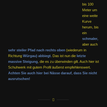
angekommen, geht es auf einem schönen Wanderpfad an
der rechten Kante des Bergplateaus entlang. Als
„Belohnung“
gelangen Sie nach einer Weile an einen
schönen Aussichtspunkt mit Ruhebank (Bild),
von
dem sich ein
wunderbarer Blick hinüber
auf den Gügel
(links), die Giechburg (rechts) und mittendrin auf das weit
dahinter liegende Bamberg bietet.
Nach dem
Aussichtspunkt
führt der Weg
am linken Rand einer
schmalen Wiese (hier ist wieder der
Rotbalken-