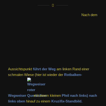
Während
Sie der
Weg über
den Bergkamm langsam zurück in Richtung Startpunkt
führt,
öffnen sich immer größere
Waldlichtungen.
Kaum haben Sie oben
die höchste
Stelle des Bergrückens erreicht,
kommen Sie an einem
Metall-Wegweiser vorbei,
an dem immer noch Würgau –
aber jetzt auch wieder
Ludwag (mit Symbol „A1“)
–
ausgeschildert ist.
Schon
50