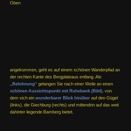
Wegweiser
mit einem kleinen
Pfeil nach links)
nach
links oben
hinauf zu einem
Kruzifix-Standbild.
Vor
diesem
Kruzifix-Standbild
biegen Sie dann nach
rechts
ab und
folgen dem Weg über die
höchste Kante des
Bergkamms
entlang. Hier oben sehen Sie als
Wegmarkierungen
erst einmal
immer den Rotbalken-
Wegweiser (
).
Jetzt haben Sie
alle Steigungen
erfolgreich überwunden.