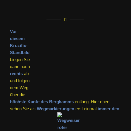
Meter
nach der
höchsten Stelle,
nach der der Weg langsam abfällt,
gabelt er sich.
Hier heißt es:
Aufgepasst!
Sie
verlassen
jetzt den Rotbalken-Weg
und
bleiben auf dem
breiteren Weg,
der zurück
nach Ludwag
führt. Auch ein
Wegweiser „A1“
(und einem
kleinen Wappen
darüber)
zeigt hier
nach rechts.
Nach
einiger
Zeit des
Gehens
kommt
von rechts