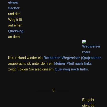
Es geht
etwa 50
bis 100
Meter um eine weite Kurve herum, bis ein
schmaler,
aber
auch
sehr steiler
Pfad nach rechts
oben
(wiederum in
Richtung
Würgau) abbiegt.
Das ist nun die
letzte
massive Steigung
, die es zu überwinden gilt. Auch hier ist
Schuhwerk mit gutem Profil äußerst empfehlenswert.
Achten Sie auch hier bei Nässe darauf, dass Sie nicht
ausrutschen!
Oben