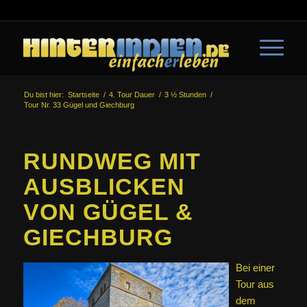
Du bist hier:
Startseite
/
4. Tour Dauer
/
3 ½ Stunden
/
Tour Nr. 33 Gügel und Giechburg
RUNDWEG MIT
AUSBLICKEN
VON GÜGEL &
GIECHBURG
Bei einer
Tour aus
dem