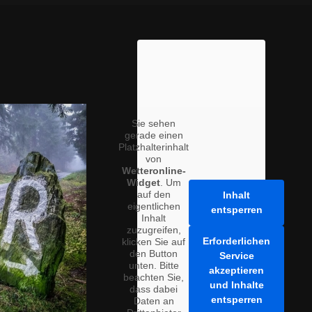
Sie sehen
gerade einen
Platzhalterinhalt
von
Wetteronline-
Widget
. Um
auf den
Inhalt
eigentlichen
entsperren
Inhalt
zuzugreifen,
Erforderlichen
klicken Sie auf
den Button
Service
unten. Bitte
akzeptieren
beachten Sie,
und Inhalte
dass dabei
entsperren
Daten an