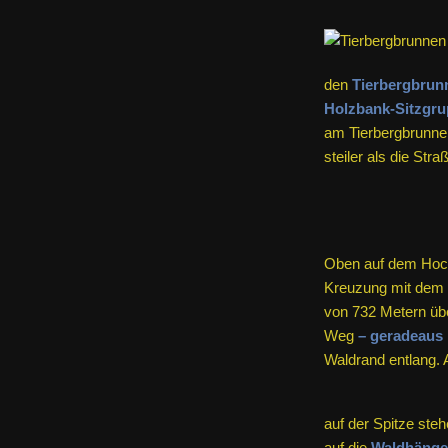
den
Tierbergbrun
Holzbank-Sitzgrup
am Tierbergbrunnen
steiler als die Str
Oben auf dem Hoch
Kreuzung mit dem
von 732 Metern üb
Weg
– geradeaus 
Waldrand entlang. A
auf der Spitze ste
auf die
Waldhänge, 