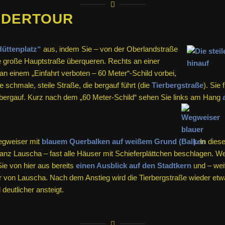
NDERTOUR
üttenplatz“
aus, indem Sie – von der Oberlandstraße
 große Hauptstraße überqueren. Rechts an einer
an einem „Einfahrt verboten – 60 Meter“-Schild vorbei,
e schmale, steile Straße, die bergauf führt (die
Tierbergstraße
). Sie 
 bergauf. Kurz nach dem „60 Meter-Schild“ sehen Sie links am Hang
gweiser mit
blauem Querbalken auf weißem Grund (
).
In diese
 ganz Lauscha – fast alle Häuser mit Schieferplättchen beschlagen. W
e von hier aus bereits
einen Ausblick auf den Stadtkern
und – weit
r von Lauscha. Nach dem Anstieg wird die Tierbergstraße wieder etwas
 deutlicher ansteigt.