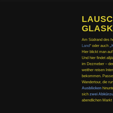
LAUSC
GLAS
Am Südrand des heu
Land
“ oder auch
„
Hier blickt man auf
Und hier findet al
im Dezmeber – der
weither reisen Int
bekommen. Passend
Wandertour, die ru
Ausblicken
hinunte
sich
zwei Abkürz
abendlichen Markt