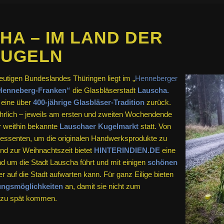
HA – IM LAND DER
KUGELN
tigen Bundeslandes Thüringen liegt im „
Henneberger
Henneberg-Franken“
die Glasbläserstadt
Lauscha.
 eine über
400-jährige Glasbläser-Tradition
zurück.
ljährlich – jeweils am ersten und zweiten Wochendende
 weithin bekannte
Lauschaer Kugelmarkt
statt. Von
eressenten, um die originalen Handwerksprodukte zu
 zur Weihnachtszeit bietet
HINTERINDIEN.DE
eine
nd um die Stadt Lauscha führt und mit einigen
schönen
r auf die Stadt aufwarten kann. Für ganz Eilige bieten
ungsmöglichkeiten
an, damit sie nicht zum
 zu spät kommen.