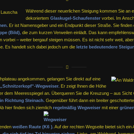
Während dieser neuerlichen Steigung kommen Sie an 
dekoriertem
Glaskugel-Schaufenster
vorbei. Im Ansch
nen.
Er ist Namensgeber und ein Endpunkt dieser Straße. Sie finden d
pe (Bild),
die zum kurzen Verweilen einlädt. Das kann empfehlenswe
 vorbei – weiter bergauf steigen müssen. Es ist nicht sehr weit, ab
aße. Es handelt sich dabei jedoch um die
letzte bedeutendere Steigu
plateau angekommen, gelangen Sie direkt auf eine
„Schnitzerkopf“-Wegweiser.
Er zeigt Ihnen die Höhe
er dem Meeresspiegel an. Überqueren Sie die Kreuzung – aus Sicht 
in Richtung Steinach.
Gegenüber führt dann ein breiter geschotter
b hier finden sich ziemlich
regelmäßig Wegweiser
mit einer
grüne
henden
weißen Raute (
).
Auf der rechten Wegseite bietet sich ein 
die sich tief ins Tal hinunter ziehen.
Links, am Waldrand, kommen 