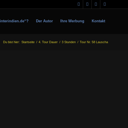
interindien.de“?
Der Autor
Ihre Werbung
Kontakt
Du bist hier:
Startseite
/
4. Tour Dauer
/
3 Stunden
/
Tour Nr. 58 Lauscha