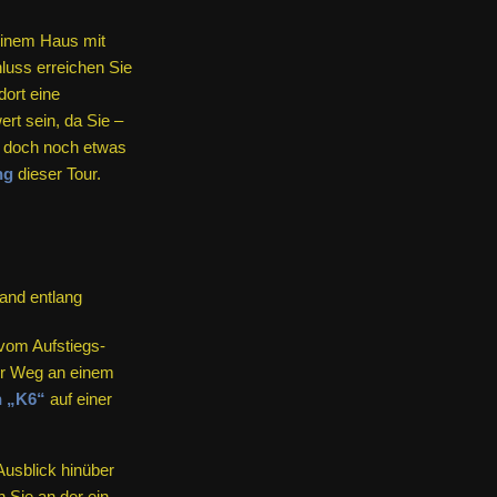
einem Haus mit
luss erreichen Sie
ort eine
rt sein, da Sie –
er doch noch etwas
ng
dieser Tour.
vom Aufstiegs-
ter Weg an einem
n „K6“
auf einer
Ausblick hinüber
Sie an der ein