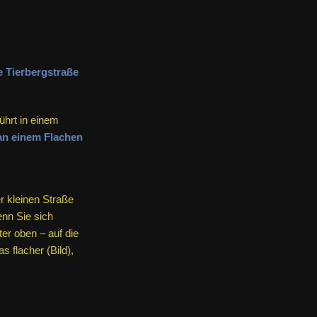
führt in einem
an einem Flachen
r kleinen Straße
enn Sie sich
er oben – auf die
 flacher (Bild),