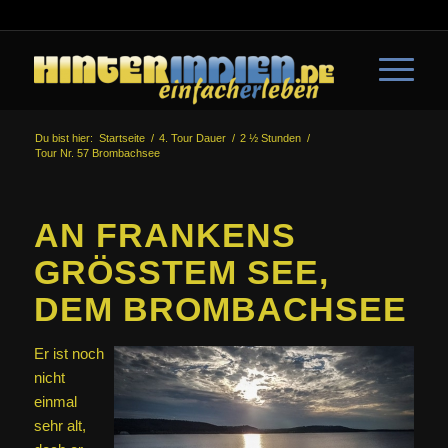
Du bist hier:
Startseite
/
4. Tour Dauer
/
2 ½ Stunden
/
Tour Nr. 57 Brombachsee
AN FRANKENS
GRÖSSTEM SEE, D
EM BROMBACHSEE
Er ist noch
nicht
einmal
sehr alt,