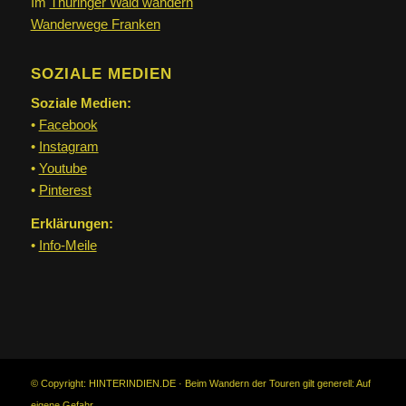
Im
Thüringer Wald wandern
Wanderwege Franken
SOZIALE MEDIEN
Soziale Medien:
•
Facebook
•
Instagram
•
Youtube
•
Pinterest
Erklärungen:
•
Info-Meile
© Copyright: HINTERINDIEN.DE · Beim Wandern der Touren gilt generell:
Auf
eigene Gefahr.