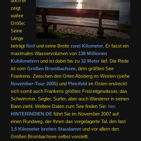
doch er
zeigt
wahre
Größe:
Seine
Länge
beträgt
fünf
und seine Breite
zwei Kilometer.
Er fasst ein
maximales Wasservolumen von
136 Millionen
Kubikmetern
und ist dabei bis zu
32 Meter
tief. Die Rede
ist vom
Großen Brombachsee,
dem größten See
Frankens. Zwischen den Orten Absberg im Westen (siehe
November-Tour 2005
) und
Pleinfeld
im Osten erstreckt
sich somit auch Frankens größtes Freizeitgewässer, das
Schwimmer, Segler, Surfer, aber auch Wanderer in seinen
Bann zieht. Weitere Daten zum See finden Sie:
hier.
HINTERINDIEN.DE
führt Sie im November 2007 auf
einen Rundweg, der Ihnen das vorgelagerte Tal, den fast
1,5 Kilometer breiten Staudamm
und vor allem den
Großen Brombachsee selbst vorstellt.