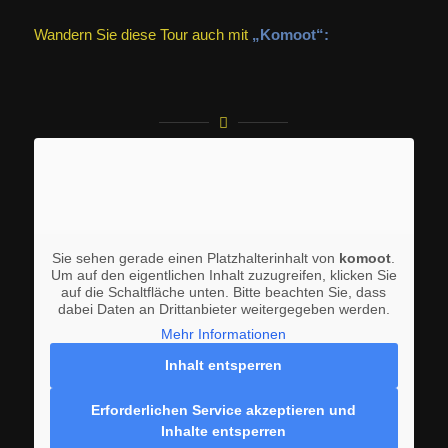
Wandern Sie diese Tour auch mit
„Komoot“:
Sie sehen gerade einen Platzhalterinhalt von
komoot
.
Um auf den eigentlichen Inhalt zuzugreifen, klicken Sie
auf die Schaltfläche unten. Bitte beachten Sie, dass
dabei Daten an Drittanbieter weitergegeben werden.
Mehr Informationen
Inhalt entsperren
Erforderlichen Service akzeptieren und
Inhalte entsperren