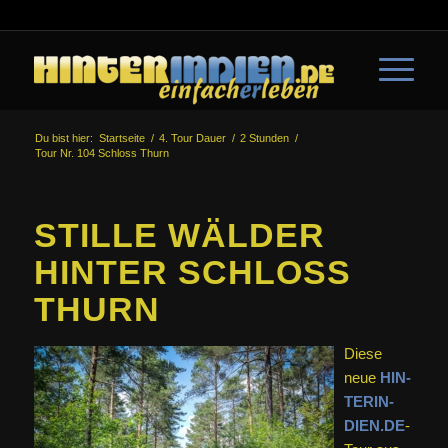
Du bist hier:
Startseite
/
4. Tour Dauer
/
2 Stunden
/
Tour Nr. 104 Schloss Thurn
STILLE WÄLDER
HINTER SCHLOSS
THURN
Diese
neue
HIN­
TER­IN­
DIEN.DE
-