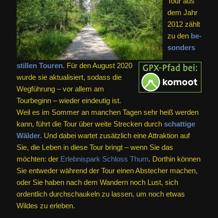
Tour aus
dem Jahr
2012 zählt
zu den
be­
son­ders
stil­len Tou­ren.
Für den August 2020
wurde sie aktualisiert, sodass die
Wegführung – vor allem am
Tourbeginn – wieder eindeutig ist.
Weil es im Sommer an manchen Tagen sehr heiß werden
kann, führt die Tour über weite Strecken durch
schattige
Wälder.
Und dabei wartet zusätzlich eine Attraktion auf
Sie, die Leben in diese Tour bringt – wenn Sie das
möchten: der
Erlebnispark Schloss Thurn
. Dorthin können
Sie entweder während der Tour einen Abstecher machen,
oder Sie haben nach dem Wandern noch Lust, sich
ordentlich durchschaukeln zu lassen, um noch etwas
Wildes zu erleben.